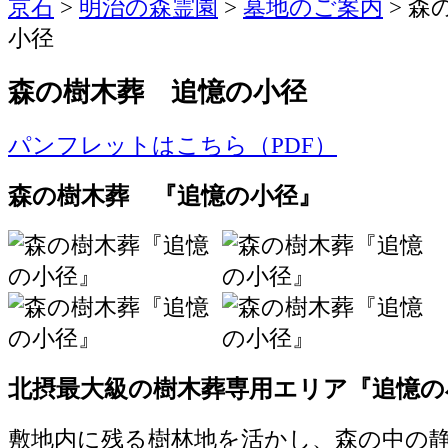
京石
>
明治の森霊園
>
墓地のご案内
>
森
小径
森の樹木葬 追憶の小径
パンフレットはこちら（PDF）
森の樹木葬 『追憶の小径』
北摂最大級の樹木葬専用エリア『追憶の
敷地内に残る樹林地を活かし、森の中の