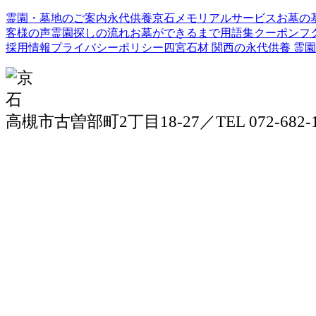
霊園・墓地のご案内
永代供養
京石メモリアルサービス
お墓の
客様の声
霊園探しの流れ
お墓ができるまで
用語集
クーポン
フ
採用情報
プライバシーポリシー
四宮石材
関西の永代供養 霊園
高槻市古曽部町2丁目18-27／TEL 072-682-1