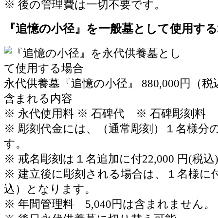
※ 後の管理費は一切不要です。
『追憶の小径』を一般墓として使用する
永代供養墓『追憶の小径』
880,000
円（税
含まれる内容
※ 永代使用料 ※ 石碑代 ※ 石碑彫刻
※ 彫刻代金には、（通常彫刻）１名様分
す。
※ 戒名彫刻は１名追加に付22,000 円(税
※ 建立後に彫刻される場合は、１名様に付6
込）となります。
※ 年間管理料 5,040円は含まれません。