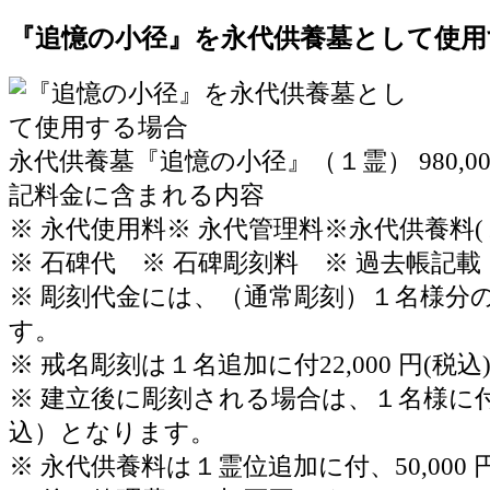
『追憶の小径』を永代供養墓として使用
永代供養墓『追憶の小径』（１霊）
980,0
記料金に含まれる内容
※ 永代使用料※ 永代管理料※永代供養料
※ 石碑代 ※ 石碑彫刻料 ※ 過去帳記
※ 彫刻代金には、（通常彫刻）１名様分
す。
※ 戒名彫刻は１名追加に付22,000 円(税
※ 建立後に彫刻される場合は、１名様に付6
込）となります。
※ 永代供養料は１霊位追加に付、50,000