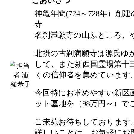
ごあいさつ
神亀年間(724～728年）
寺
名刹満願寺の山ふところ、
北摂の古刹満願寺は源氏ゆ
して、また新西国霊場第十
くの信仰者を集めています
今回特にお求めやすい新区画
ット墓地を（98万円～）で
ご来苑お待ちしております
詳しいことは、お気軽にお