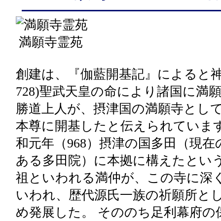
満願寺霊苑
創建は、『伽藍開基記』によると神亀
728)聖武天皇の命により諸国に満
勝道上人が、摂津国の満願寺とし
本尊に開基したと伝えられていま
和元年（968）摂津の国多田（現在
ある多田院）に本拠に構えたとい
祖といわれる満仲が、この寺に深
いわれ、歴代源氏一族の祈願所と
め発展した。 そののち足利幕府の