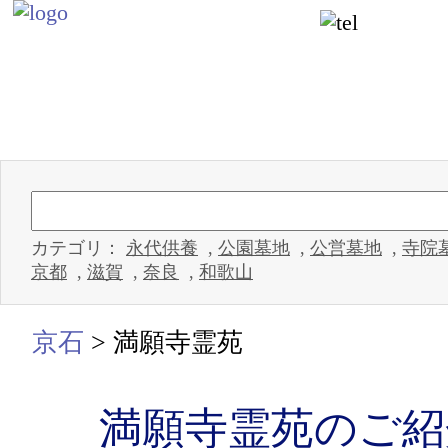
カテゴリ：
永代供養
,
公園墓地
,
公営墓地
,
寺院
京都
,
滋賀
,
奈良
,
和歌山
京石
>
満願寺霊苑
満願寺霊苑のご紹