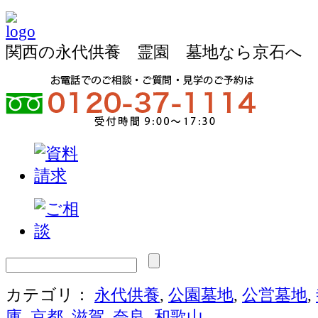
関西の永代供養 霊園 墓地なら京石へ
カテゴリ：
永代供養
,
公園墓地
,
公営墓地
,
庫
,
京都
,
滋賀
,
奈良
,
和歌山