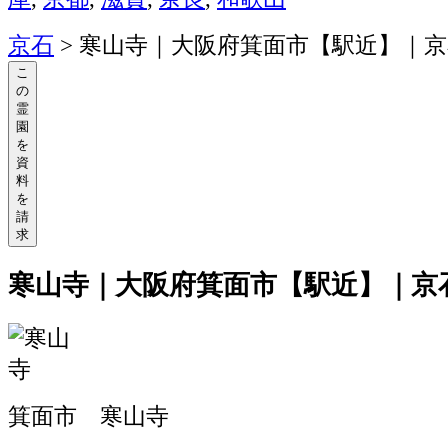
京石
>
寒山寺｜大阪府箕面市【駅近】｜京
こ
の
霊
園
を
資
料
を
請
求
寒山寺｜大阪府箕面市【駅近】｜京
箕面市 寒山寺