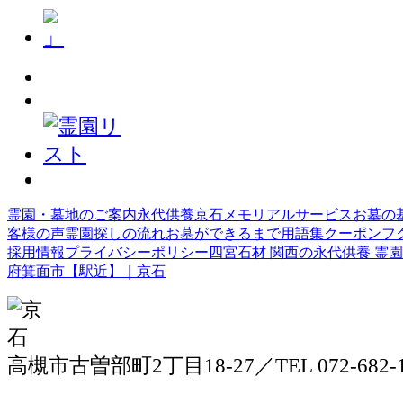
霊園・墓地のご案内
永代供養
京石メモリアルサービス
お墓の
客様の声
霊園探しの流れ
お墓ができるまで
用語集
クーポン
フ
採用情報
プライバシーポリシー
四宮石材
関西の永代供養 霊園
府箕面市【駅近】｜京石
高槻市古曽部町2丁目18-27／TEL 072-682-1