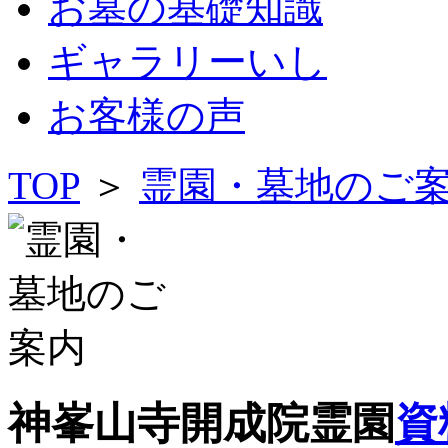
お墓の基礎知識
ギャラリーいし
お客様の声
TOP
＞
霊園・墓地のご
神峯山寺開成院霊園
資