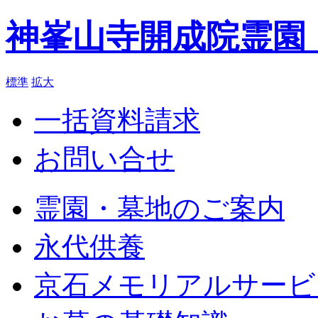
神峯山寺開成院霊園
標準
拡大
一括資料請求
お問い合せ
霊園・墓地のご案内
永代供養
京石メモリアルサービ