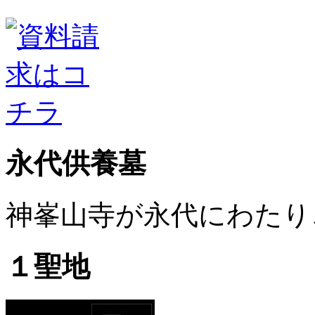
永代供養墓
神峯山寺が永代にわたり
１聖地