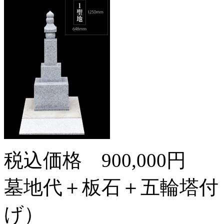
税込価格
900,000
円
墓地代＋板石＋五輪塔付
げ）