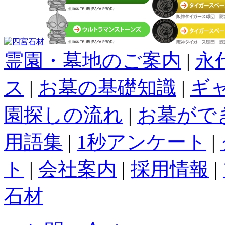
霊園・墓地のご案内
|
永
ス
|
お墓の基礎知識
|
ギ
園探しの流れ
|
お墓がで
用語集
|
1秒アンケート
|
ト
|
会社案内
|
採用情報
|
石材